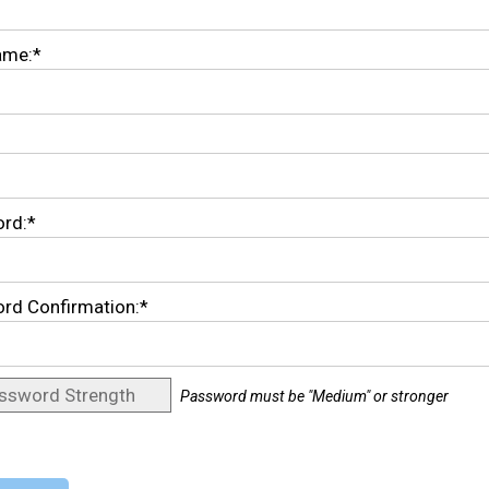
ame:*
rd:*
rd Confirmation:*
ssword Strength
Password must be "Medium" or stronger